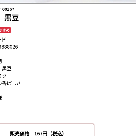
00167
 黒豆
すすめ
ード
3888026
明
 黒豆
コク
の香ばしさ
様
販売価格 167円（税込）