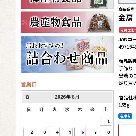
商品番号：
金扇
今月のお
JANコ
497164
商品説
手作り
黒糖の
炒り豆
営業日
商品仕
2026
年
8月
155g
日
月
火
水
木
金
土
在庫有
1
2
3
4
5
6
7
8