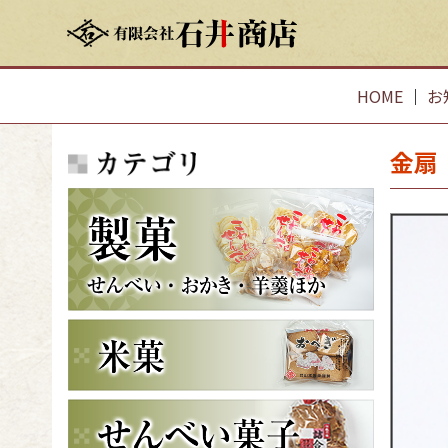
HOME
｜
お
金扇