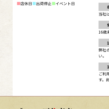
■
店休日
■
出荷停止
■
イベント日
当社
16
弊社
い。
ご利
す。