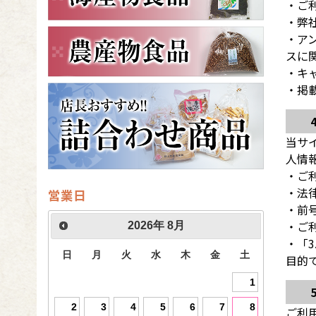
・ご
・弊
・ア
スに
・キ
・掲
当サ
人情
・ご
・法
営業日
・前
・ご
2026
年
8月
・「
日
月
火
水
木
金
土
目的
1
2
3
4
5
6
7
8
ご利