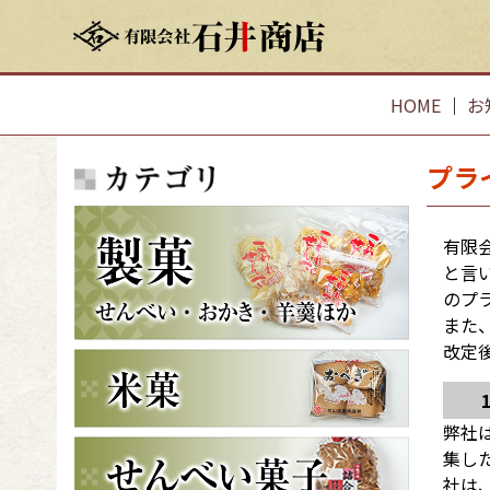
HOME
｜
お
プラ
有限
と言
のプ
また
改定
弊社
集し
社は