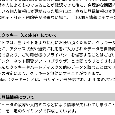
様本人によるものであることが確認できた後に、合理的な期間
ている個人情報に変更があった場合には、直ちに登録情報の変
の開示・訂正・削除等が出来ない場合、「10.個人情報に関す
。
6.クッキー（Cookie）について
イトでは、当サイトをより便利にお使い頂くために、クッキー
上に、アクセス状況や過去に利用者が入力されたデータを自動
定できたり、ご利用者様のプライバシーを侵害することはござ
インターネット閲覧ソフト（ブラウザ）との間でやりとりされ
込んだクッキーやハードディスクの他のデータを読むことはで
トの設定により、クッキーを無効にすることができます。
ookis（クッキー）とは、当サイトから発信され、利用者のパ
7.登録情報について
ピュータの故障や人的ミスなどにより情報が失われてしまうこ
ピーを一定のタイミングで作成しています。