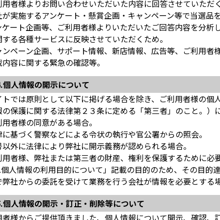
利用者様よりお問い合わせいただいた内容に回答させていただ
社が実施するアンケート・懸賞企画・キャンペーン等で当選品
ンケート企画等、ご利用者様よりいただいたご回答内容を分析
関する各種サービスに反映させていただくため。
ャンペーン企画、サポート情報、新店情報、広告等、ご利用者
載内容に関する緊急の確認等。
4.個人情報の開示について
イトでは原則として以下に掲げる場合を除き、ご利用者様の個
報の保護に関する法律第２３条に定める「第三者」のこと。）
利用者様の同意がある場合。
律に基づく警察などによる令状の執行や官公署からの照会。
号以外に法律により弊社に開示義務が認められる場合。
利用者様、弊社または第三者の財産、権利を保護するために必
3.個人情報の利用目的について」記載の目的のため、その目的
で弊社からの委託を受けて業務を行う会社が情報を必要とする
5.個人情報の開示・訂正・削除等について
用者様からご提供頂きました、個人情報について開示、確認、