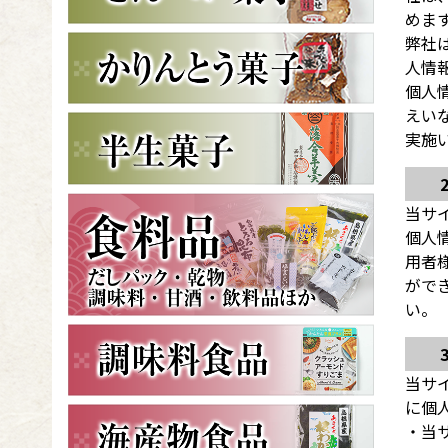
めま
弊社
人情
個人
えい
実施
当サ
個人
用者
がで
い。
当サ
に個
・当