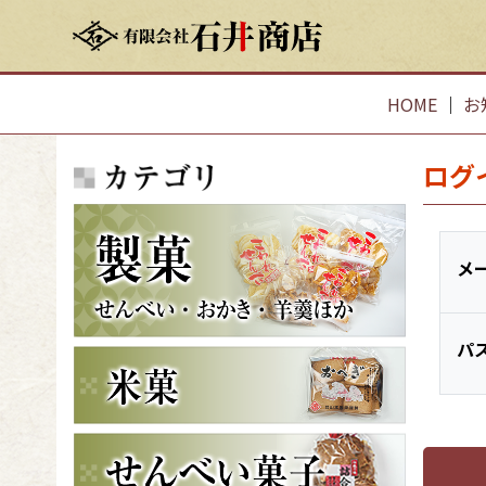
HOME
｜
お
ログ
メ
パ