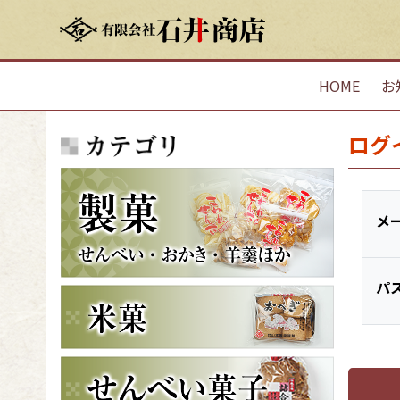
HOME
｜
お
ログ
メ
パ